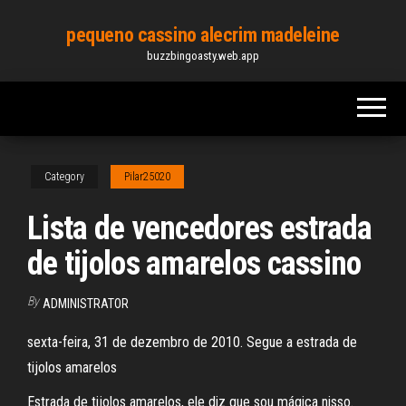
Skip
pequeno cassino alecrim madeleine
to
buzzbingoasty.web.app
the
content
Category
Pilar25020
Lista de vencedores estrada
de tijolos amarelos cassino
By
ADMINISTRATOR
sexta-feira, 31 de dezembro de 2010. Segue a estrada de
tijolos amarelos
Estrada de tijolos amarelos, ele diz que sou mágica nisso.