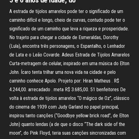
5 e 6 anos de idade, do
A estrada de tijolos amarelos pode ter o significado de um
caminho difícil e longo, cheio de curvas, contudo pode ter o
significado de um caminho que leva a riqueza e prosperidade.
No trajeto para chegar a cidade de Esmeraldas, Dorothy
(Lula), encontra três personagens, o Espantalho, o Lenhador
de Lata e o Leão Covarde. Adeus Estrada de Tijolos Amarelos
Curta-metragem de celular, inspirado em uma música do Elton
John. Ícaro tenta trilhar uma nova vida na cidade e pelo
caminho conhece Apolo. Projeto por: Hiran Matheus . R$
4.244,00. arrecadado . meta R$ 3.685,00. 51 benfeitores De
volta à estrada de tijolos amarelos “O mágico de Oz”, clássico
do cinema de 1939 com Judy Garland no papel principal,
inspirou tanto canções (“Goodbye yellow brick road”, de Elton
John) quanto lendas (a de que o disco “The dark side of the
moon”, do Pink Floyd, teria suas canções sincronizadas com