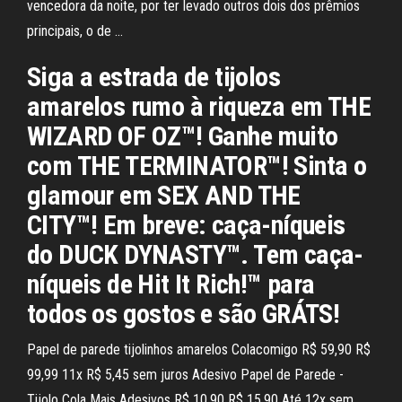
vencedora da noite, por ter levado outros dois dos prêmios
principais, o de …
Siga a estrada de tijolos
amarelos rumo à riqueza em THE
WIZARD OF OZ™! Ganhe muito
com THE TERMINATOR™! Sinta o
glamour em SEX AND THE
CITY™! Em breve: caça-níqueis
do DUCK DYNASTY™. Tem caça-
níqueis de Hit It Rich!™ para
todos os gostos e são GRÁTS!
Papel de parede tijolinhos amarelos Colacomigo R$ 59,90 R$
99,99 11x R$ 5,45 sem juros Adesivo Papel de Parede -
Tijolo Cola Mais Adesivos R$ 10,90 R$ 15,90 Até 12x sem