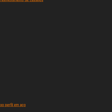
xo perfil em aço