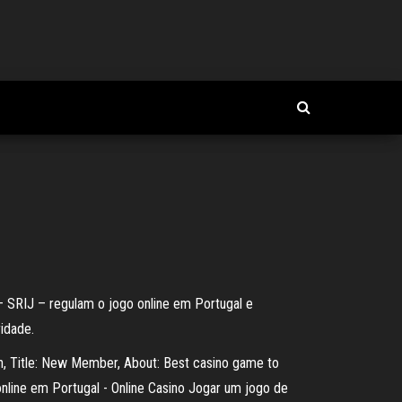
 SRIJ – regulam o jogo online em Portugal e
ridade.
in, Title: New Member, About: Best casino game to
nline em Portugal - Online Casino Jogar um jogo de