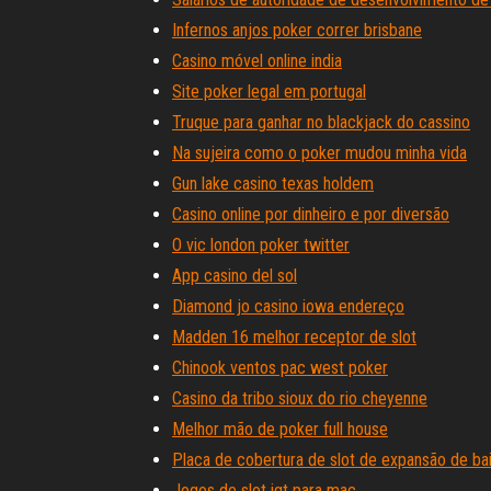
Infernos anjos poker correr brisbane
Casino móvel online india
Site poker legal em portugal
Truque para ganhar no blackjack do cassino
Na sujeira como o poker mudou minha vida
Gun lake casino texas holdem
Casino online por dinheiro e por diversão
O vic london poker twitter
App casino del sol
Diamond jo casino iowa endereço
Madden 16 melhor receptor de slot
Chinook ventos pac west poker
Casino da tribo sioux do rio cheyenne
Melhor mão de poker full house
Placa de cobertura de slot de expansão de bai
Jogos de slot igt para mac