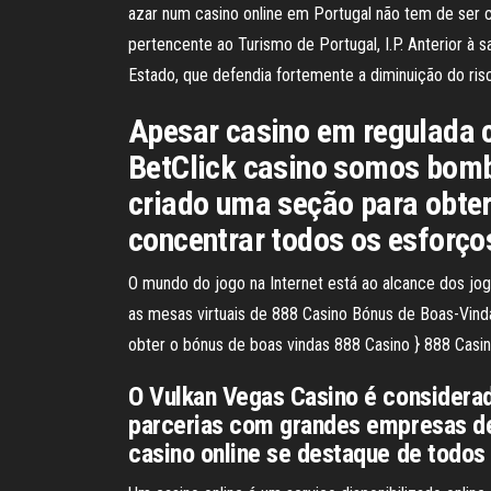
azar num casino online em Portugal não tem de ser 
pertencente ao Turismo de Portugal, I.P. Anterior à
Estado, que defendia fortemente a diminuição do ris
Apesar casino em regulada ca
BetClick casino somos bomb
criado uma seção para obter
concentrar todos os esforço
O mundo do jogo na Internet está ao alcance dos jog
as mesas virtuais de 888 Casino Bónus de Boas-Vind
obter o bónus de boas vindas 888 Casino } 888 Casin
O Vulkan Vegas Casino é considerad
parcerias com grandes empresas de
casino online se destaque de todos 