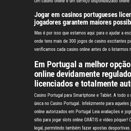
Um casino online é um serviço disponibilizado onli
Jogar em casinos portugueses licen
jogadores garantem maiores possib
Mas é por isso que estamos aqui: para o ajudar a esc
onde tens mais de 300 jogos de casino excitantes p
verificamos cada casino online antes de o listarmos
Em Portugal a melhor opção 
online devidamente regulado 
licenciados e totalmente au
Casino Portugal para Smartphone e Tablet. A todo o
única no Casino Portugal.. Infelizmente para aqueles
online autorizados em Portugal Leia avaliações e jo
sítio para jogar slots online GRÁTIS e vídeo póquer!
legal, permitindo também fazer apostas desportivas.