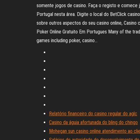
somente jogos de casino. Faça o registo e comece já
Portugal nesta área. Digite o local do BetClick ca
sobre outros aspectos do seu casino online, Casino
Poker Online Gratuito Em Portugues Many of the tradi
games including poker, casino…
Relatório financeiro do casino regular do aglc
Casino da águia afortunada do bling do chingo
Mohegan sun casino online atendimento ao cli
Salários de autoridade de desenvolvimento de