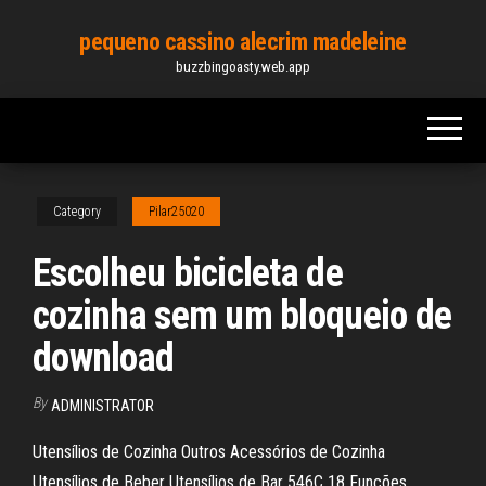
Skip
pequeno cassino alecrim madeleine
to
buzzbingoasty.web.app
the
content
Category
Pilar25020
Escolheu bicicleta de
cozinha sem um bloqueio de
download
By
ADMINISTRATOR
Utensílios de Cozinha Outros Acessórios de Cozinha
Utensílios de Beber Utensílios de Bar 546C 18 Funções