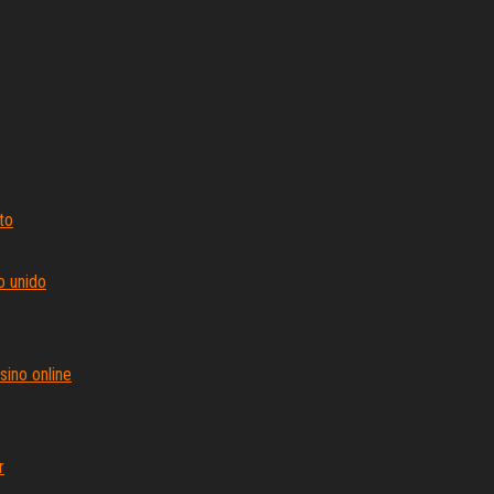
to
o unido
sino online
r