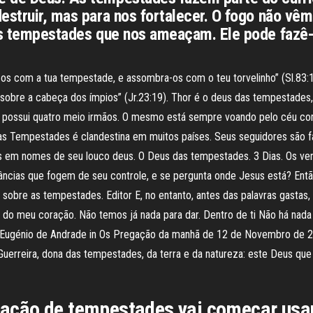
estruir, mas para nos fortalecer. O fogo não vêm
das tempestades que nos ameaçam. Ele pode fazê
s com a tua tempestade, e assombra-os com o teu torvelinho” (Sl.83:1
obre a cabeça dos ímpios” (Jr.23:19). Thor é o deus das tempestades, 
 e possui quatro meio irmãos. O mesmo está sempre voando pelo céu com
as Tempestades é clandestina em muitos países. Seus seguidores são 
es em nomes de seu louco deus. O Deus das tempestades. 3 Dias. Os ve
tâncias que fogem de seu controle, e se pergunta onde Jesus está? Ent
sobre as tempestades. Editor E, no entanto, antes das palavras gastas,
do meu coração. Não temos já nada para dar. Dentro de ti Não há nada
us. Eugénio de Andrade in Os Pregação da manhã de 12 de Novembro de 2
 Guerreira, dona das tempestades, da terra e da natureza: este Deus q
ção de tempestades vai começar usan