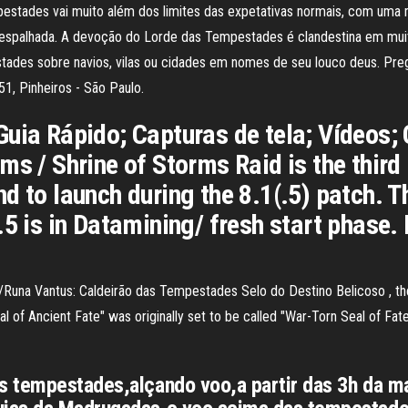
estades vai muito além dos limites das expetativas normais, com uma
 espalhada. A devoção do Lorde das Tempestades é clandestina em mui
ades sobre navios, vilas ou cidades em nomes de seu louco deus. Pr
1, Pinheiros - São Paulo.
Guia Rápido; Capturas de tela; Vídeos
ms / Shrine of Storms Raid is the third 
 to launch during the 8.1(.5) patch. Thi
5 is in Datamining/ fresh start phase. 
na Vantus: Caldeirão das Tempestades Selo do Destino Belicoso , the bo
al of Ancient Fate" was originally set to be called "War-Torn Seal of Fa
s tempestades,alçando voo,a partir das 3h da m