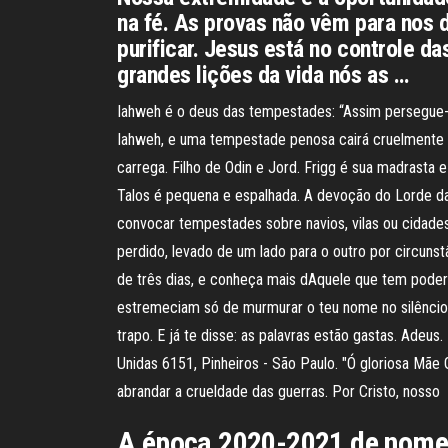
na fé. As provas não vêm para nos d
purificar. Jesus está no controle 
grandes lições da vida nós as …
Iahweh é o deus das tempestades: “Assim persegue-o
Iahweh, e uma tempestade penosa cairá cruelmente s
carrega. Filho de Odin e Jord. Frigg é sua madrasta
Talos é pequena e espalhada. A devoção do Lorde d
convocar tempestades sobre navios, vilas ou cidad
perdido, levado de um lado para o outro por circuns
de três dias, e conheça mais dAquele que tem poder 
estremeciam só de murmurar o teu nome no silêncio 
trapo. E já te disse: as palavras estão gastas. Ade
Unidas 6151, Pinheiros - São Paulo. "Ó gloriosa Mãe
abrandar a crueldade das guerras. Por Cristo, nosso
A época 2020-2021 de nomea