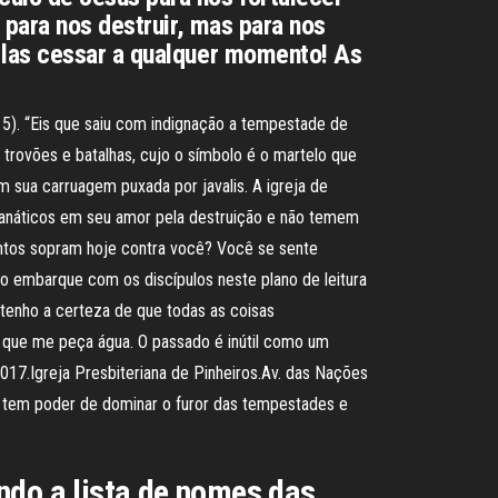
 para nos destruir, mas para nos
-las cessar a qualquer momento! As
5). “Eis que saiu com indignação a tempestade de
trovões e batalhas, cujo o símbolo é o martelo que
 sua carruagem puxada por javalis. A igreja de
fanáticos em seu amor pela destruição e não temem
ntos sopram hoje contra você? Você se sente
ão embarque com os discípulos neste plano de leitura
 tenho a certeza de que todas as coisas
 que me peça água. O passado é inútil como um
017.Igreja Presbiteriana de Pinheiros.Av. das Nações
ue tem poder de dominar o furor das tempestades e
do a lista de nomes das