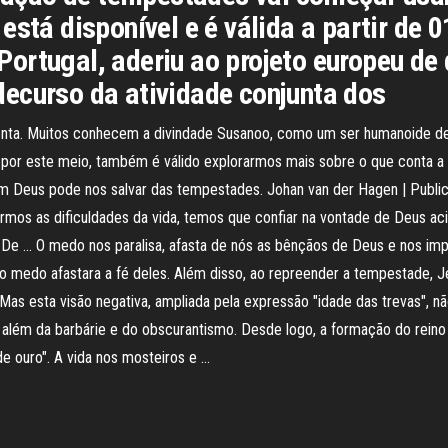
está disponível e é válida a partir de 
ortugal, aderiu ao projeto europeu d
ecurso da atividade conjunta dos
nta. Muitos conhecem a divindade Susanoo, como um ser humanoide de
 por este meio, também é válido explorarmos mais sobre o que conta a
m Deus pode nos salvar das tempestades. Johan van der Hagen | Public
rmos as dificuldades da vida, temos que confiar na vontade de Deus ac
De … O medo nos paralisa, afasta de nós as bênçãos de Deus e nos impe
 medo afastara a fé deles. Além disso, ao repreender a tempestade, Je
as esta visão negativa, ampliada pela expressão "idade das trevas", n
 além da barbárie e do obscurantismo. Desde logo, a formação do rein
e ouro". A vida nos mosteiros e …