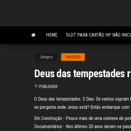
Skip
to
the
content
HOME
SLOT PARA CARTÃO HP NÃO INIC
Category
Pilar25020
Deus das tempestades r
By
PUBLISHER
O Deus das tempestades. 3 Dias. Os ventos sopram h
se pergunta onde Jesus está? Então embarque com os
Em Construção - Pouco mais de uma centena de pess
Documentários - Nos últimos 20 anos deram-se pas