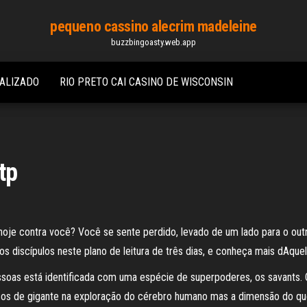
pequeno cassino alecrim madeleine
buzzbingoasty.web.app
IALIZADO
RIO PRETO CAI CASINO DE WISCONSIN
tp
oje contra você? Você se sente perdido, levado de um lado para o outr
 discípulos neste plano de leitura de três dias, e conheça mais dAque
oas está identificada com uma espécie de superpoderes, os savants. O
sos de gigante na exploração do cérebro humano mas a dimensão do q