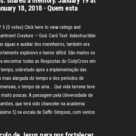
. shared a memory. January 19 at
anuary 18, 2018 · Quem esta
5 (0 votes) Click here to view ratings and
ntment Creature — God. Card Text: Indestructible.
s águas e auxiliar dos marinheiros, também era
rtamento explosivo e humor difícil. São muitos os
á a encontrar todas as Respostas do CodyCross em
do tempo, sobretudo após a implementação das
ão mais alargada do tempo e dos períodos de
os mensais, o tempo de uma … Que vida terrena teve
o muito poucas. A passagem pela Universidade de
Camões, que terá sido chanceler na academia.
áximo 5) na escala de Saffir-Simpson, com ventos
ulo de Jesus para nos fortalecer