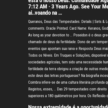
esta o nosso Deus. Comunidade Águ
7:12 AM · 3 Years Ago. See Your Me
ai..voando na …
Queranos, Deus das Tempestades. Details | Sets & Le
comments. Oracle Printed. Card Name: Keranos, God 
As long as your devotion to … Poseidon é o deus gre
chamado de deus da fertilidade. Dono de um temperam
eventos que apontam sua raiva e Resposta Deus maia
Todos os Níveis. Em Truques e Soluções, disponível
sociedades agrícolas, tem sido uma necessidade huma
fertilidade da terra obrigou a criação de outras med
este deus das letras portuguesas? Na biografia inc
Coimbra infere-se de uma cultura literária profund
Registos, esses, … Das 29 tempestades com direito 
superiores a 180 quilómetros por hora. Os Reflexão
Nossa extremidade é a oportunidade