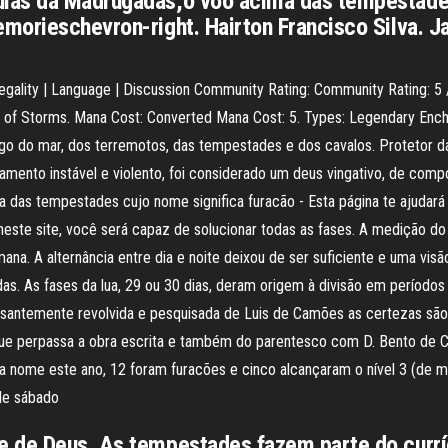
ias da Madrugadas,o voo acima das tempestades
morieschevron-right. Hairton Francisco Silva. J
gality | Language | Discussion Community Rating: Community Rating: 5 / 
of Storms. Mana Cost: Converted Mana Cost: 5. Types: Legendary Encha
go do mar, dos terremotos, das tempestades e dos cavalos. Protetor da
ento instável e violento, foi considerado um deus vingativo, de compo
 das tempestades cujo nome significa furacão - Esta página te ajudar
 neste site, você será capaz de solucionar todas as fases. A medição 
na. A alternância entre dia e noite deixou de ser suficiente e uma vis
idas. As fases da lua, 29 ou 30 dias, deram origem à divisão em períod
essantemente revolvida e pesquisada de Luis de Camões as certezas sã
a que perpassa a obra escrita e também do parentesco com D. Bento de 
a nome este ano, 12 foram furacões e cinco alcançaram o nível 3 (de m
 de sábado
 de Deus. As tempestades fazem parte do curríc