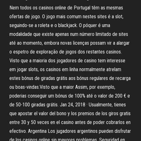
Nem todos os casinos online de Portugal têm as mesmas
ofertas de jogo. O jogo mais comum nestes sites é a slot,
seguindo-se a roleta e o blackjack. O póquer é uma
modalidade que existe apenas num número limitado de sites
até ao momento, embora novas licenças possam vir a alargar
o espetro de exploração de jogos dos restantes casinos.
Visto que a maioria dos jogadores de casino tem interesse
em jogar slots, os casinos em linha normalmente atrelam
estes bónus de giradas grátis aos bónus regulares de recarga
ou boas-vindas.Visto que a maior Assim, por exemplo,
poderias conseguir um bónus de 100% até o valor de 200 € e
de 50-100 giradas grátis. Jan 24, 2018 · Usualmente, tienes
que apostar el valor del bono y los premios de los giros gratis
entre 30 y 50 veces en el casino antes de poder cobrarlos en
efectivo. Argentina Los jugadores argentinos pueden disfrutar
de los casinos online sin mayores problemas. Seguridad en