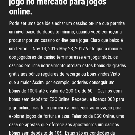
jogo no mercado para jogos
online.
Pode ser uma boa ideia achar um cassino on-line que permita
um nível baixo de depósito mínimo, quando você começar a
procurar por um cassino on-line para jogar. Claro que baixo é
um termo … Nov 13, 2016 May 23, 2017 Visto que a maioria
dos jogadores de casino tem interesse em jogar slots, os
casinos em linha normalmente atrelam estes bónus de giradas
grátis aos bónus regulares de recarga ou boas-vindas.Visto
que a maior Assim, por exemplo, poderias conseguir um
bónus de 100% até o valor de 200 € e de 50 … Casinos com
bónus sem depósito: ESC Online. Recebeu a licença 003 para
jogo online, mas foi o primeiro a conseguir autorização para
explorar jogos de fortuna e azar. Falamos da ESC Online, uma
casa de apostas que oferece aos apostadores um casinos
bónus sem depósito de 10€.. Estas são as condições da