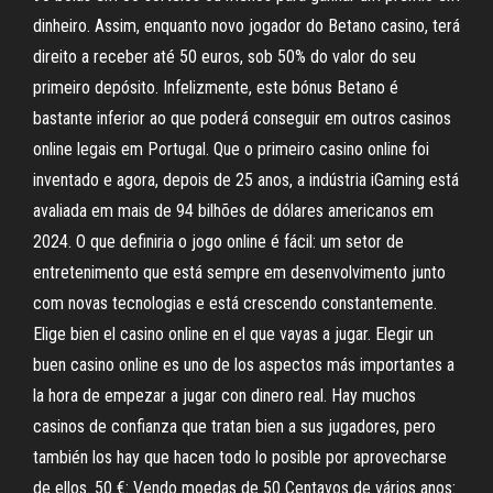
dinheiro. Assim, enquanto novo jogador do Betano casino, terá
direito a receber até 50 euros, sob 50% do valor do seu
primeiro depósito. Infelizmente, este bónus Betano é
bastante inferior ao que poderá conseguir em outros casinos
online legais em Portugal. Que o primeiro casino online foi
inventado e agora, depois de 25 anos, a indústria iGaming está
avaliada em mais de 94 bilhões de dólares americanos em
2024. O que definiria o jogo online é fácil: um setor de
entretenimento que está sempre em desenvolvimento junto
com novas tecnologias e está crescendo constantemente.
Elige bien el casino online en el que vayas a jugar. Elegir un
buen casino online es uno de los aspectos más importantes a
la hora de empezar a jugar con dinero real. Hay muchos
casinos de confianza que tratan bien a sus jugadores, pero
también los hay que hacen todo lo posible por aprovecharse
de ellos. 50 €: Vendo moedas de 50 Centavos de vários anos: