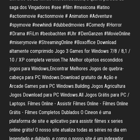
saga dos Vingadores #see #film #mexicona #latino
#actionmovie #actionmovie # Animation #Adventure
#spymovie #newhindi #dubbedmovies #Comedy #Horror
#Drama #FiLm #beobachten #Uhr #DenGanzen #MovieOnline
#miserymovie #StreamingOnline #Boxoffice Download
altamente comprimido Jogo 3 Games for Windows 7/8 / 8,1 /
10 / XP completa version.The Melhor objetos escondidos
jogos para Windows,Encontrar Melhores Jogos de quebra-
cabeça para PC Windows.Download gratuito de Ação e
Arcade Games para PC Windows.Building Jogos Agricultura
Jogos Download para PC Windows.All Jogos Grátis para PC /
Laptops. Filmes Online - Assistir Filmes Online - Filmes Online
Grátis - Filmes Completos Dublados O Cineon é uma
plataforma de site e aplicativo para assistir filmes x series
online grátis! O nosso site atualiza todas as séries no dia em
legendado e dublado, e como o nosso site é um indexador