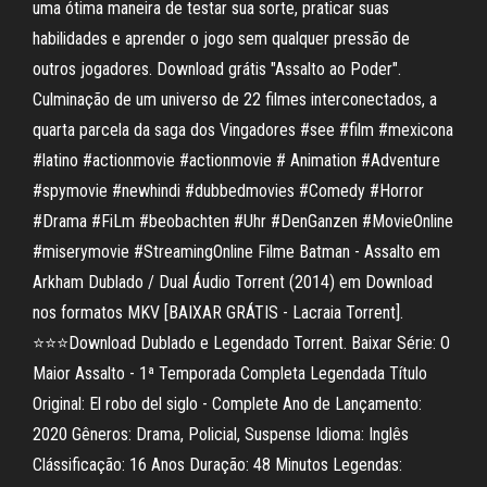
uma ótima maneira de testar sua sorte, praticar suas
habilidades e aprender o jogo sem qualquer pressão de
outros jogadores. Download grátis "Assalto ao Poder".
Culminação de um universo de 22 filmes interconectados, a
quarta parcela da saga dos Vingadores #see #film #mexicona
#latino #actionmovie #actionmovie # Animation #Adventure
#spymovie #newhindi #dubbedmovies #Comedy #Horror
#Drama #FiLm #beobachten #Uhr #DenGanzen #MovieOnline
#miserymovie #StreamingOnline Filme Batman - Assalto em
Arkham Dublado / Dual Áudio Torrent (2014) em Download
nos formatos MKV [BAIXAR GRÁTIS - Lacraia Torrent].
⭐️⭐️⭐️Download Dublado e Legendado Torrent. Baixar Série: O
Maior Assalto - 1ª Temporada Completa Legendada Título
Original: El robo del siglo - Complete Ano de Lançamento:
2020 Gêneros: Drama, Policial, Suspense Idioma: Inglês
Clássificação: 16 Anos Duração: 48 Minutos Legendas: