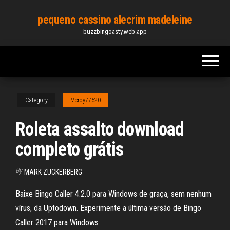
Skip
pequeno cassino alecrim madeleine
to
buzzbingoasty.web.app
the
content
Category
Mcroy77520
Roleta assalto download
completo grátis
By
MARK ZUCKERBERG
Baixe Bingo Caller 4.2.0 para Windows de graça, sem nenhum
vírus, da Uptodown. Experimente a última versão de Bingo
Caller 2017 para Windows