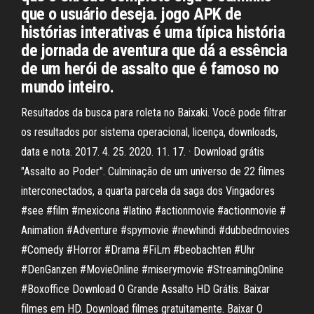
que o usuário deseja. jogo APK de
histórias interativas é uma típica história
de jornada de aventura que dá a essência
de um herói de assalto que é famoso no
mundo inteiro.
Resultados da busca para roleta no Baixaki. Você pode filtrar
os resultados por sistema operacional, licença, downloads,
data e nota. 2017. 4. 25. 2020. 11. 17. · Download grátis
"Assalto ao Poder". Culminação de um universo de 22 filmes
interconectados, a quarta parcela da saga dos Vingadores
#see #film #mexicona #latino #actionmovie #actionmovie #
Animation #Adventure #spymovie #newhindi #dubbedmovies
#Comedy #Horror #Drama #FiLm #beobachten #Uhr
#DenGanzen #MovieOnline #miserymovie #StreamingOnline
#Boxoffice Download O Grande Assalto HD Grátis. Baixar
filmes em HD. Download filmes gratuitamente. Baixar O