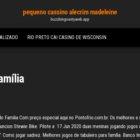
pequeno cassino alecrim madeleine
buzzbingoasty.web.app
IALIZADO
RIO PRETO CAI CASINO DE WISCONSIN
amília
Familia Com preço especial aqui no Pontofrio.com.br. Os melhores e mais
a funcion Stewie Bike. Pilote a 17 Jun 2020 duas meninas jogando jogos
7. Como jogar xadrez. Melhores jogos de tabuleiro para família. Banco Imo