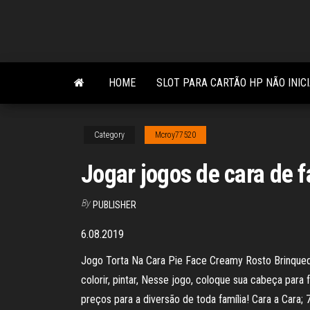
Skip
to
the
content
HOME
SLOT PARA CARTÃO HP NÃO INIC
Category
Mcroy77520
Jogar jogos de cara de f
By
PUBLISHER
6.08.2019
Jogo Torta Na Cara Pie Face Creamy Rosto Brinquedo 
colorir, pintar, Nesse jogo, coloque sua cabeça par
preços para a diversão de toda família! Cara a Cara; 