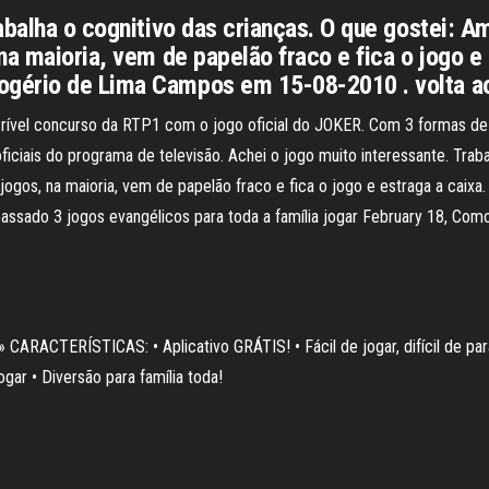
abalha o cognitivo das crianças. O que gostei: A
na maioria, vem de papelão fraco e fica o jogo e 
ogério de Lima Campos em 15-08-2010 . volta a
crível concurso da RTP1 com o jogo oficial do JOKER. Com 3 formas de j
iais do programa de televisão. Achei o jogo muito interessante. Trabal
 jogos, na maioria, vem de papelão fraco e fica o jogo e estraga a caix
sado 3 jogos evangélicos para toda a família jogar February 18, Como 
ACTERÍSTICAS: • Aplicativo GRÁTIS! • Fácil de jogar, difícil de parar
ogar • Diversão para família toda!