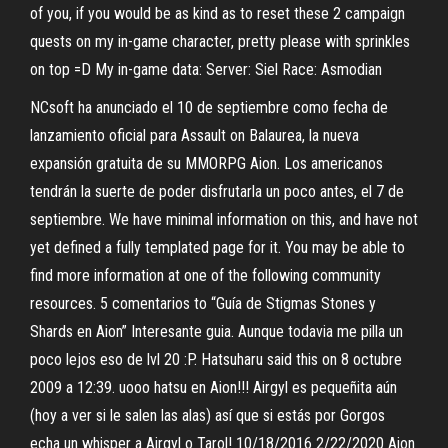
of you, if you would be as kind as to reset these 2 campaign
quests on my in-game character, pretty please with sprinkles
on top =D My in-game data: Server: Siel Race: Asmodian
NCsoft ha anunciado el 10 de septiembre como fecha de
lanzamiento oficial para Assault on Balaurea, la nueva
expansión gratuita de su MMORPG Aion. Los americanos
tendrán la suerte de poder disfrutarla un poco antes, el 7 de
septiembre. We have minimal information on this, and have not
yet defined a fully templated page for it. You may be able to
find more information at one of the following community
resources. 5 comentarios to “Guía de Stigmas Stones y
Shards en Aion” Interesante guia. Aunque todavia me pilla un
poco lejos eso de lvl 20 :P. Hatsuharu said this on 8 octubre
2009 a 12:39. uooo hatsu en Aion!!! Airgyl es pequeñita aún
(hoy a ver si le salen las alas) así que si estás por Gorgos
echa un whisper a Airgyl o Tarol! 10/18/2016 2/22/2020 Aion