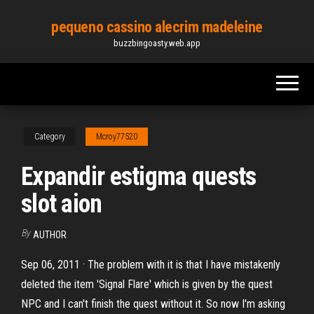
Skip
pequeno cassino alecrim madeleine
to
buzzbingoasty.web.app
the
content
Category
Mcroy77520
Expandir estigma quests
slot aion
By
AUTHOR
Sep 06, 2011 · The problem with it is that I have mistakenly
deleted the item 'Signal Flare' which is given by the quest
NPC and I can't finish the quest without it. So now I'm asking