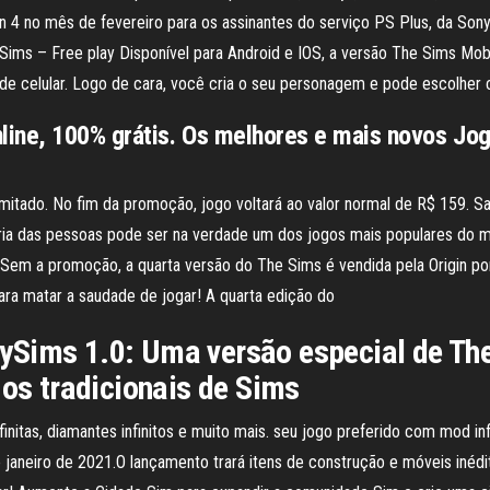
ion 4 no mês de fevereiro para os assinantes do serviço PS Plus, da S
e Sims – Free play Disponível para Android e IOS, a versão The Sims Mob
celular. Logo de cara, você cria o seu personagem e pode escolher c
ine, 100% grátis. Os melhores e mais novos Jog
limitado. No fim da promoção, jogo voltará ao valor normal de R$ 159.
ria das pessoas pode ser na verdade um dos jogos mais populares do 
o. Sem a promoção, a quarta versão do The Sims é vendida pela Origin
ara matar a saudade de jogar! A quarta edição do
ySims 1.0: Uma versão especial de The
gos tradicionais de Sims
infinitas, diamantes infinitos e muito mais. seu jogo preferido com mod i
e janeiro de 2021.O lançamento trará itens de construção e móveis iné