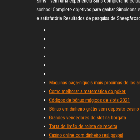
Sims™ vem uma experiência Sims completa no celular
sonhos! Complete objetivos para ganhar Simoleons e
e satisfatória Resultados de pesquisa de SheepArcad
Máquinas caça-níqueis mais próximas de los a
Como melhorar a matemática do poker
Códigos de bônus mágicos de slots 2021
Bônus em dinheiro grátis sem depósito casino
Grandes vencedores de slot na borgata
Torta de limão de roleta de receita
Casino online com dinheiro real paypal