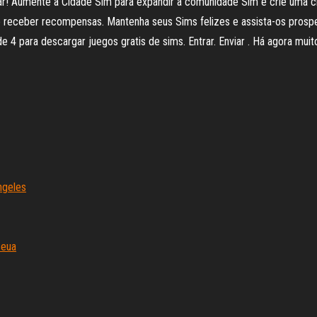
! Aumente a Cidade Sim para expandir a comunidade Sim e crie uma cida
 receber recompensas. Mantenha seus Sims felizes e assista-os prosper
e 4 para descargar juegos gratis de sims. Entrar. Enviar . Há agora mu
ngeles
 eua