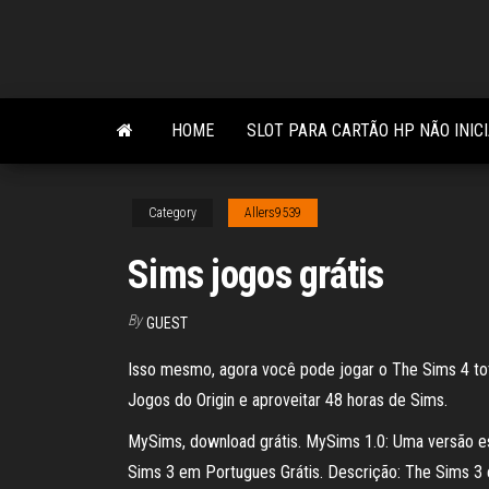
Skip
to
the
content
HOME
SLOT PARA CARTÃO HP NÃO INIC
Category
Allers9539
Sims jogos grátis
By
GUEST
Isso mesmo, agora você pode jogar o The Sims 4 tot
Jogos do Origin e aproveitar 48 horas de Sims.
MySims, download grátis. MySims 1.0: Uma versão es
Sims 3 em Portugues Grátis. Descrição: The Sims 3 é