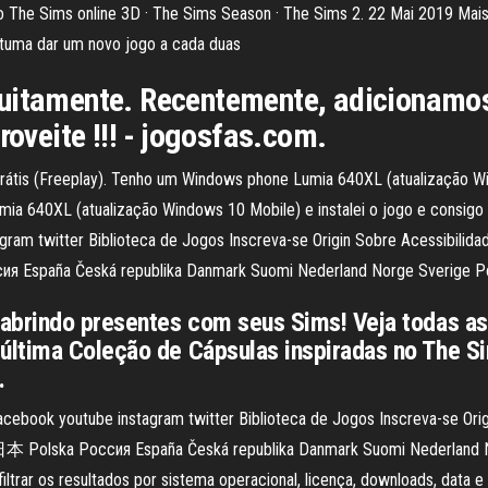
ogo The Sims online 3D · The Sims Season · The Sims 2. 22 Mai 2019 Mai
ostuma dar um novo jogo a cada duas
tuitamente. Recentemente, adicionamos
roveite !!! - jogosfas.com.
tis (Freeplay). Tenho um Windows phone Lumia 640XL (atualização Win
a 640XL (atualização Windows 10 Mobile) e instalei o jogo e consigo
ram twitter Biblioteca de Jogos Inscreva-se Origin Sobre Acessibilidad
Россия España Česká republika Danmark Suomi Nederland Norge Sve
abrindo presentes com seus Sims! Veja todas as
ltima Coleção de Cápsulas inspiradas no The Si
.
ebook youtube instagram twitter Biblioteca de Jogos Inscreva-se Origi
alia 日本 Polska Россия España Česká republika Danmark Suomi Neder
iltrar os resultados por sistema operacional, licença, downloads, data e