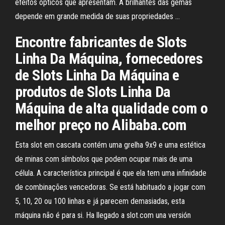
efeitos ópticos que apresentam. Á brilhantes das gemas
depende em grande medida de suas propriedades …
Encontre fabricantes de Slots
Linha Da Máquina, fornecedores
de Slots Linha Da Máquina e
produtos de Slots Linha Da
Máquina de alta qualidade com o
melhor preço no Alibaba.com
Esta slot em cascata contém uma grelha 9x9 e uma estética
de minas com símbolos que podem ocupar mais de uma
célula. A característica principal é que ela tem uma infinidade
de combinações vencedoras. Se está habituado a jogar com
5, 10, 20 ou 100 linhas e já parecem demasiadas, esta
máquina não é para si. Ha llegado a slot.com una versión