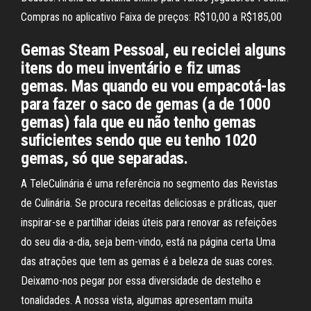
Compras no aplicativo Faixa de preços: R$10,00 a R$185,00
Gemas Steam Pessoal, eu reciclei alguns
itens do meu inventário e fiz umas
gemas. Mas quando eu vou empacotá-las
para fazer o saco de gemas (a de 1000
gemas) fala que eu não tenho gemas
suficientes sendo que eu tenho 1020
gemas, só que separadas.
A TeleCulinária é uma referência no segmento das Revistas
de Culinária. Se procura receitas deliciosas e práticas, quer
inspirar-se e partilhar ideias úteis para renovar as refeições
do seu dia-a-dia, seja bem-vindo, está na página certa Uma
das atrações que tem as gemas é a beleza de suas cores.
Deixamo-nos pegar por essa diversidade de destelho e
tonalidades. A nossa vista, algumas apresentam muita