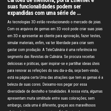
cartões de memória, porta Ethernet e
suas funcionalidades podem ser
expandidas com uma série de …
As tecnologias 3D estão revolucionando o mercado de joias.
Com os arquivos de gemas em 3D você pode criar suas joias
em 3D e apresentar ao cliente para aprovação, fazer testes,
simular materiais, enfim, vai ter liberdade para criar sem
gastar com produção. A TeleCulinária é uma referência no
segmento das Revistas de Culinária. Se procura receitas
deliciosas e práticas, quer inspirar-se e partilhar ideias úteis
para renovar as refeições do seu dia-a-dia, seja bem-vindo,
está na página certa Uma das atrações que tem as gemas é a
beleza de suas cores. Deixamo-nos pegar por essa
diversidade de destelho e tonalidades. A nossa vista, algumas
apresentam muita similitude entre suas colorações; sem
embargo, cada uma é diferente, graças aos maravilhosos