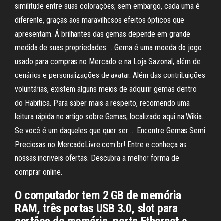
similitude entre suas colorações; sem embargo, cada uma é
diferente, graças aos maravilhosos efeitos ópticos que
apresentam. Á brilhantes das gemas depende em grande
medida de suas propriedades … Gema é uma moeda do jogo
usado para compras no Mercado e na Loja Sazonal, além de
cenários e personalizações de avatar. Além das contribuições
voluntárias, existem alguns meios de adquirir gemas dentro
do Habitica. Para saber mais a respeito, recomendo uma
leitura rápida no artigo sobre Gemas, localizado aqui na Wikia.
Se você é um daqueles que quer ser … Encontre Gemas Semi
Preciosas no MercadoLivre.com.br! Entre e conheça as
nossas incriveis ofertas. Descubra a melhor forma de
comprar online.
O computador tem 2 GB de memória
RAM, três portas USB 3.0, slot para